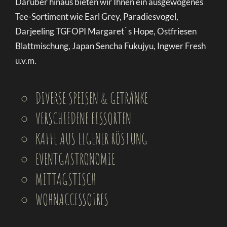
Darüber hinaus bieten wir Ihnen ein ausgewogenes
Tee-Sortiment wie Earl Grey, Paradiesvogel,
Darjeeling TGFOPI Margaret ́ s Hope, Ostfriesen
Blattmischung, Japan Sencha Fukujyu, Ingwer Fresh
u.v.m.
DIVERSE SPEISEN & GETRÄNKE
VERSCHIEDENE EISSORTEN
KAFFE AUS EIGENER RÖSTUNG
EVENTGASTRONOMIE
MITTAGSTISCH
WOHNACCESSOIRES